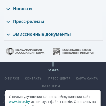
Новости
Пресс-релизы
Эмиссионные документы
НАВЕРХ
О БИРЖЕ
КОНТАКТЫ
ПРЕСС-ЦЕНТР
КАРТА САЙТА
ВАКАНСИИ
Телефон
+375 (17) 309 33 00
, факс
+375 (17) 390 14 70
. E-mail:
С целью улучшения качества обслуживания сайт
office@bcse.by
.
www.bcse.by
использует файлы cookie. Оставаясь на
Адрес: 220013 г. Минск ул. Сурганова д. 48а.
Карта проезда