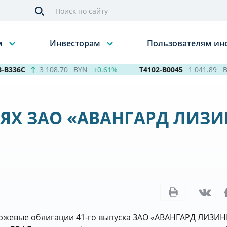
м
Инвесторам
Пользователям и
336C
3 108.70
BYN
+0.61%
T4102-B0045
1 041.89
BY
ЯХ ЗАО «АВАНГАРД ЛИЗИ
иржевые облигации 41-го выпуска ЗАО «АВАНГАРД ЛИЗИН