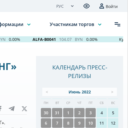
Войти
нформации
Участникам торгов
N
0.00%
ALFA-B0041
104.07
BYN
0.00%
Курсы 
НГ»
КАЛЕНДАРЬ ПРЕСС-
РЕЛИЗЫ
<
Июнь 2022
>
ПН
ВТ
СР
ЧТ
ПТ
СБ
ВС
30
31
1
2
3
4
5
Г».
6
7
8
9
10
11
12