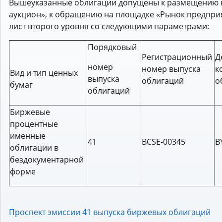
Вышеуказанные облигации допущены к размещению н
аукцион», к обращению на площадке «Рынок предприя
лист второго уровня со следующими параметрами:
Порядковый
Регистрационный
Д
номер
номер выпуска
к
Вид и тип ценных
выпуска
облигаций
о
бумаг
облигаций
Биржевые
процентные
именные
41
BCSE-00345
B
облигации в
бездокументарной
форме
Проспект эмиссии 41 выпуска биржевых облигаций