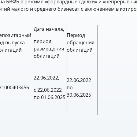
а БВФБ в режиме «форвардные сделки» и «непрерывны
тий малого и среднего бизнеса» с включением в котир
Дата начала,
епозитарный
Период
период
од выпуска
обращения
размещения
блигаций
облигаций
облигаций
22.06.2022,
22.06.2022
Y1000403456
по
с 22.06.2022
30.06.2025
по 01.06.2025