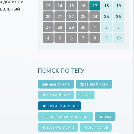
й двойной
13
14
15
16
17
18
19
овальный
20
21
22
23
24
25
26
27
28
29
30
1
2
3
4
5
6
7
8
9
10
ПОИСК ПО ТЕГУ
ценные бумаги
правила биржи
новости биржи
БЕКАС
новости эмитентов
зеленое финансирование
форекс
новости листинга
итоги торгов