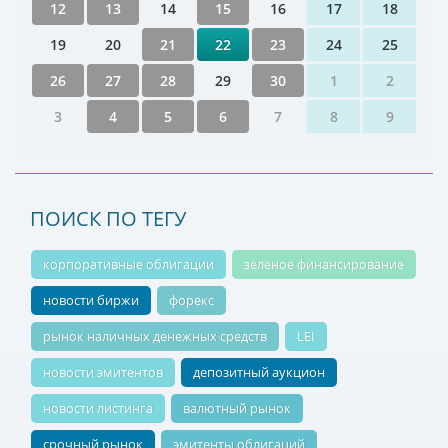
12
13
14
15
16
17
18
19
20
21
22
23
24
25
26
27
28
29
30
1
2
3
4
5
6
7
8
9
ПОИСК ПО ТЕГУ
корпоративные облигации
зеленое финансирование
новости биржи
форекс
рынок наличных денежных средств
LEI
новости эмитентов
депозитный аукцион
новости листинга
валютный рынок
срочный рынок
эмитенты облигаций