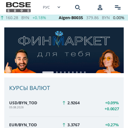
160.28
BYN
+0.18%
Aigen-B0035
379.86
BYN
0.00%
КУРСЫ ВАЛЮТ
USD/BYN_TOD
2.9264
+0.09%
05.08.2026
+0.0027
EUR/BYN_TOD
3.3767
+0.27%