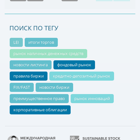
ПОИСК ПО ТЕГУ
LEI
итоги торгов
рынок наличных денежных средств
новости листинга
фондовый рынок
правила биржи
кредитно-депозитный рынок
FIX/FAST
новости биржи
преимущественное право
рынок инноваций
корпоративные облигации