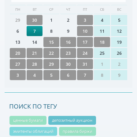
ПН
ВТ
СР
ЧТ
ПТ
СБ
ВС
29
30
1
2
3
4
5
6
7
8
9
10
11
12
13
14
15
16
17
18
19
20
21
22
23
24
25
26
27
28
29
30
31
1
2
3
4
5
6
7
8
9
ПОИСК ПО ТЕГУ
ценные бумаги
депозитный аукцион
эмитенты облигаций
правила биржи