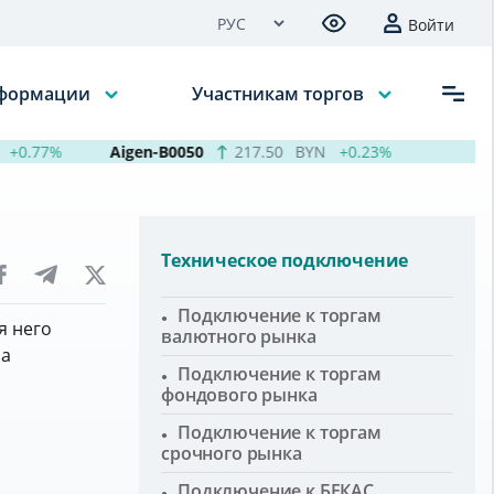
Войти
нформации
Участникам торгов
+0.77%
Aigen-B0050
217.50
BYN
+0.23%
Кур
Техническое подключение
Подключение к торгам
я него
валютного рынка
на
Подключение к торгам
фондового рынка
Подключение к торгам
срочного рынка
Подключение к БЕКАС