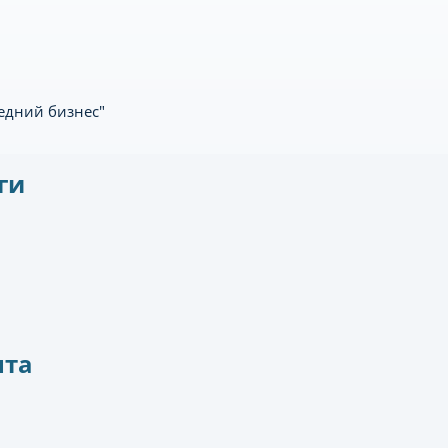
едний бизнес"
ги
нта