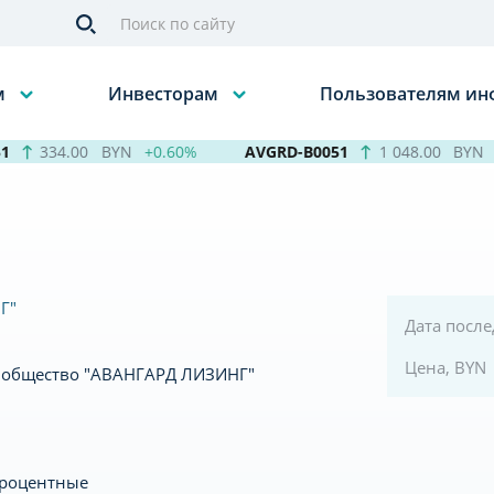
м
Инвесторам
Пользователям и
334.00
BYN
+0.60%
AVGRD-B0051
1 048.00
BYN
+
Г"
Дата посл
Цена, BYN
 общество "АВАНГАРД ЛИЗИНГ"
процентные