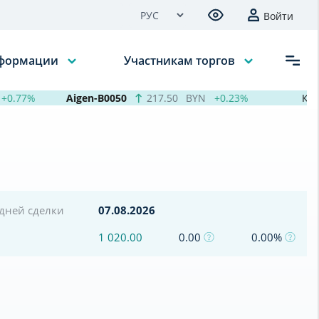
Войти
нформации
Участникам торгов
0.77%
Aigen-B0050
217.50
BYN
+0.23%
Курсы
едней сделки
07.08.2026
1 020.00
0.00
0.00%