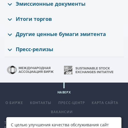
Эмиссионные документы
Итоги торгов
Другие ценные бумаги эмитента
Пресс-релизы
НАВЕРХ
О БИРЖЕ
КОНТАКТЫ
ПРЕСС-ЦЕНТР
КАРТА САЙТА
ВАКАНСИИ
Телефон
+375 (17) 309 33 00
, факс
+375 (17) 390 14 70
. E-mail:
С целью улучшения качества обслуживания сайт
office@bcse.by
.