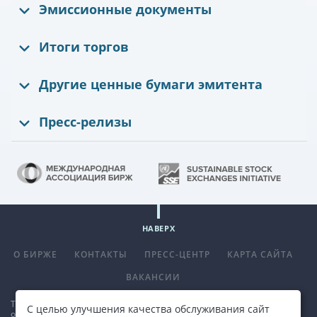
Эмиссионные документы
Итоги торгов
Другие ценные бумаги эмитента
Пресс-релизы
НАВЕРХ
О БИРЖЕ
КОНТАКТЫ
ПРЕСС-ЦЕНТР
КАРТА САЙТА
ВАКАНСИИ
Телефон
+375 (17) 309 33 00
, факс
+375 (17) 390 14 70
. E-mail:
С целью улучшения качества обслуживания сайт
office@bcse.by
.