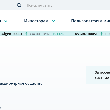
м
Инвесторам
Пользователям и
Aigen-B0051
334.00
BYN
+0.60%
AVGRD-B0051
1 048
За после
системе
 акционерное общество
е