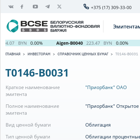
+375 (17) 309-33-00
БЕЛОРУССКАЯ
Эмитента
ВАЛЮТНО-ФОНДОВАЯ
БИРЖА
04.07
BYN
0.00%
Aigen-B0040
223.47
BYN
0.00%
ГЛАВНАЯ
ИНВЕСТОРАМ
СПРАВОЧНИК ЦЕННЫХ БУМАГ
T0146-B0031
T0146-B0031
Краткое наименование
"Приорбанк" ОАО
эмитента
Полное наименование
"Приорбанк" Открытое
эмитента
Вид ценной бумаги
Облигация
Тип ценной бумаги
Облигации процентны