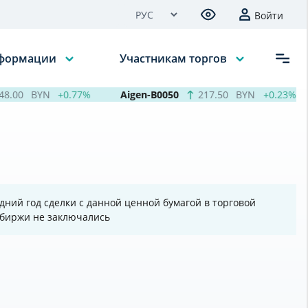
Войти
нформации
Участникам торгов
.00
BYN
+0.77%
Aigen-B0050
217.50
BYN
+0.23%
дний год сделки с данной ценной бумагой в торговой
 биржи не заключались