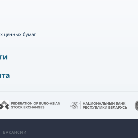
х ценных бумаг
ги
нта
А
ВАКАНСИИ