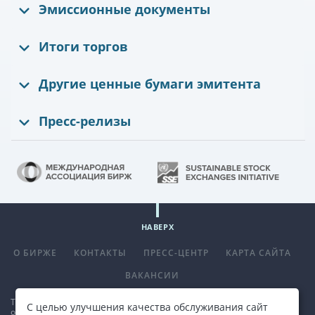
Эмиссионные документы
Итоги торгов
Другие ценные бумаги эмитента
Пресс-релизы
НАВЕРХ
О БИРЖЕ
КОНТАКТЫ
ПРЕСС-ЦЕНТР
КАРТА САЙТА
ВАКАНСИИ
Телефон
+375 (17) 309 33 00
, факс
+375 (17) 390 14 70
. E-mail:
С целью улучшения качества обслуживания сайт
office@bcse.by
.