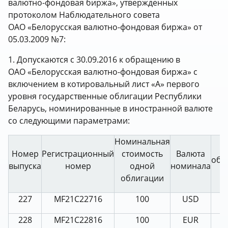
валютно-фондовая биржа», утвержденных
протоколом Наблюдательного совета
ОАО «Белорусская валютно-фондовая биржа» от
05.03.2009 №7:
1. Допускаются с 30.09.2016 к обращению в
ОАО «Белорусская валютно-фондовая биржа» с
включением в котировальный лист «А» первого
уровня государственные облигации Республики
Беларусь, номинированные в иностранной валюте
со следующими параметрами:
Номинальная
Номер
Регистрационный
стоимость
Валюта
обр
выпуска
номер
одной
номинала
(
облигации
227
MF21С22716
100
USD
228
MF21С22816
100
EUR