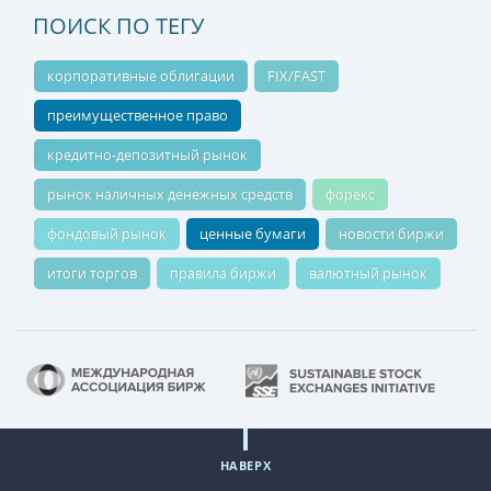
ПОИСК ПО ТЕГУ
корпоративные облигации
FIX/FAST
преимущественное право
кредитно-депозитный рынок
рынок наличных денежных средств
форекс
фондовый рынок
ценные бумаги
новости биржи
итоги торгов
правила биржи
валютный рынок
НАВЕРХ