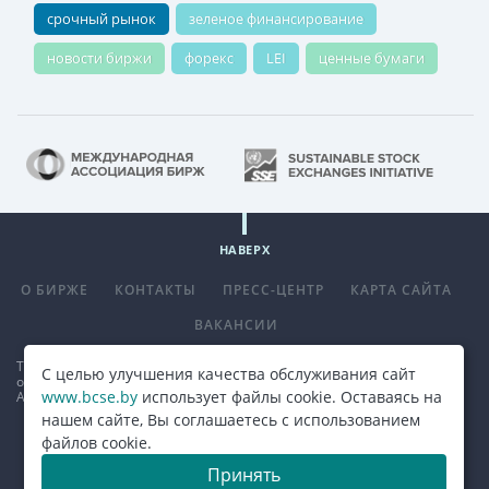
срочный рынок
зеленое финансирование
новости биржи
форекс
LEI
ценные бумаги
НАВЕРХ
О БИРЖЕ
КОНТАКТЫ
ПРЕСС-ЦЕНТР
КАРТА САЙТА
ВАКАНСИИ
Телефон
+375 (17) 309 33 00
, факс
+375 (17) 390 14 70
. E-mail:
С целью улучшения качества обслуживания сайт
office@bcse.by
.
www.bcse.by
использует файлы cookie. Оставаясь на
Адрес: 220013 г. Минск ул. Сурганова д. 48а.
Карта проезда
нашем сайте, Вы соглашаетесь с использованием
файлов cookie.
© 2026, ОАО "Белорусская валютно-фондовая биржа"
Принять