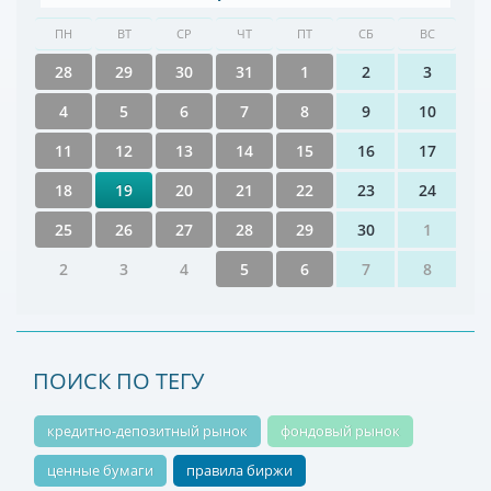
ПН
ВТ
СР
ЧТ
ПТ
СБ
ВС
28
29
30
31
1
2
3
4
5
6
7
8
9
10
11
12
13
14
15
16
17
18
19
20
21
22
23
24
25
26
27
28
29
30
1
2
3
4
5
6
7
8
ПОИСК ПО ТЕГУ
кредитно-депозитный рынок
фондовый рынок
ценные бумаги
правила биржи