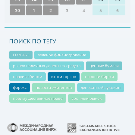
30
1
2
3
4
5
6
ПОИСК ПО ТЕГУ
FIX/FAST
зеленое финансирование
рынок наличных денежных средств
ценные бумаги
правила биржи
итоги торгов
новости биржи
форекс
новости эмитентов
депозитный аукцион
преимущественное право
срочный рынок