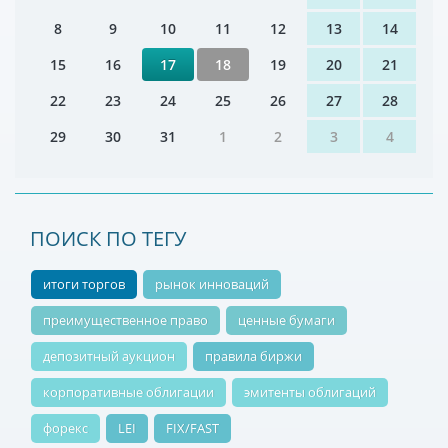
8
9
10
11
12
13
14
15
16
17
18
19
20
21
22
23
24
25
26
27
28
29
30
31
1
2
3
4
ПОИСК ПО ТЕГУ
итоги торгов
рынок инноваций
преимущественное право
ценные бумаги
депозитный аукцион
правила биржи
корпоративные облигации
эмитенты облигаций
форекс
LEI
FIX/FAST