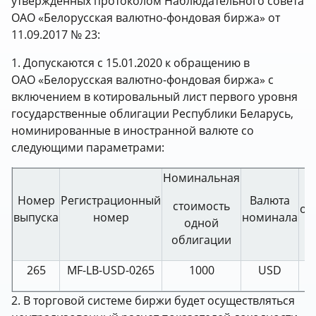
утвержденных протоколом Наблюдательного совета
ОАО «Белорусская валютно-фондовая биржа» от
11.09.2017 № 23:
1. Допускаются с 15.01.2020 к обращению в
ОАО «Белорусская валютно-фондовая биржа» с
включением в котировальный лист первого уровня
государственные облигации Республики Беларусь,
номинированные в иностранной валюте со
следующими параметрами:
Номинальная
Номер
Регистрационный
Валюта
стоимость
об
выпуска
номер
номинала
одной
облигации
265
MF-LB-USD-0265
1000
USD
2. В торговой системе биржи будет осуществляться