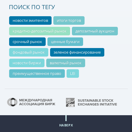
ПОИСК ПО ТЕГУ
новости эмитентов
итоги торгов
кредитно-депозитный рынок
депозитный аукцион
срочный рынок
ценные бумаги
фондовый рынок
зеленое финансирование
новости биржи
валютный рынок
преимущественное право
LEI
НАВЕРХ