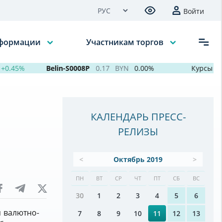
Войти
нформации
Участникам торгов
0.45%
Belin-S0008P
0.17
BYN
0.00%
Курсы валю
КАЛЕНДАРЬ ПРЕСС-
РЕЛИЗЫ
<
Октябрь 2019
>
ПН
ВТ
СР
ЧТ
ПТ
СБ
ВС
30
1
2
3
4
5
6
я валютно-
7
8
9
10
11
12
13