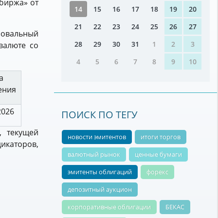
биржа» от
14
15
16
17
18
19
20
21
22
23
24
25
26
27
ировальный
28
29
30
31
1
2
3
валюте со
4
5
6
7
8
9
10
а
ения
2026
ПОИСК ПО ТЕГУ
, текущей
новости эмитентов
итоги торгов
дикаторов,
валютный рынок
ценные бумаги
эмитенты облигаций
форекс
депозитный аукцион
корпоративные облигации
БЕКАС