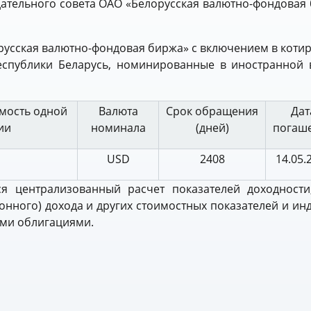
тельного совета ОАО «Белорусская валютно-фондовая 
лорусская валютно-фондовая биржа» с включением в кот
еспублики Беларусь, номинированные в иностранной 
мость одной
Валюта
Срок обращения
Дат
ии
номинала
(дней)
погаш
USD
2408
14.05.
ся централизованный расчет показателей доходности
онного) дохода и других стоимостных показателей и ин
ыми облигациями.