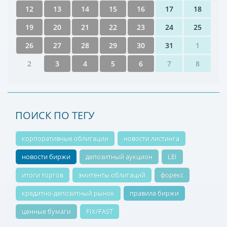
12
13
14
15
16
17
18
19
20
21
22
23
24
25
26
27
28
29
30
31
1
2
3
4
5
6
7
8
ПОИСК ПО ТЕГУ
корпоративные облигации
новости листинга
новости биржи
депозитный аукцион
LEI
итоги торгов
эмитенты облигаций
форекс
кредитно-депозитный рынок
правила биржи
ценные бумаги
FIX/FAST