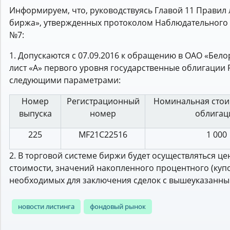
Информируем, что, руководствуясь Главой 11 Правил
биржа», утвержденных протоколом Наблюдательного с
№7:
1. Допускаются с 07.09.2016 к обращению в ОАО «Бе
лист «А» первого уровня государственные облигации
следующими параметрами:
Номер
Регистрационный
Номинальная стои
выпуска
номер
облигац
225
MF21С22516
1 000
2. В торговой системе биржи будет осуществляться ц
стоимости, значений накопленного процентного (купо
необходимых для заключения сделок с вышеуказанн
новости листинга
фондовый рынок