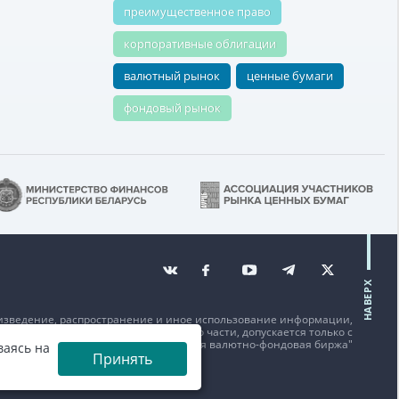
преимущественное право
корпоративные облигации
валютный рынок
ценные бумаги
фондовый рынок
НАВЕРХ
изведение, распространение и иное использование информации,
щенной на данном веб-сайте или его части, допускается только с
исьменного согласия ОАО "Белорусская валютно-фондовая биржа"
ваясь на
Принять