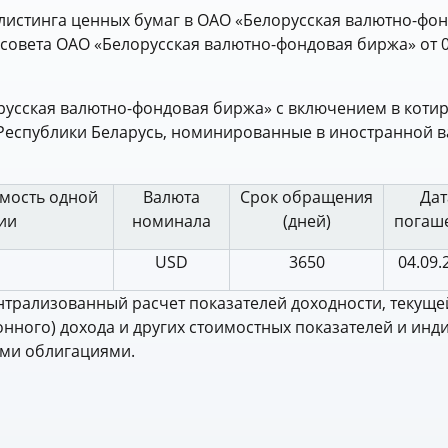
 листинга ценных бумаг в ОАО «Белорусская валютно-фо
овета ОАО «Белорусская валютно-фондовая биржа» от 0
лорусская валютно-фондовая биржа» с включением в кот
 Республики Беларусь, номинированные в иностранной в
мость одной
Валюта
Срок обращения
Дат
ии
номинала
(дней)
погаш
USD
3650
04.09.
ентрализованный расчет показателей доходности, текуще
нного) дохода и других стоимостных показателей и инд
ыми облигациями.