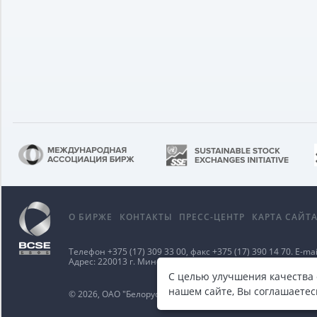
О БИРЖЕ
КОНТАКТЫ
ПРЕСС-ЦЕНТР
КАРТА САЙТ
Телефон
+375 (17) 309 33 00
, факс
+375 (17) 390 14 70
. E-mai
Адрес: 220013 г. Минск ул. Сурганова д. 48а.
Карта проезд
С целью улучшения качества
нашем сайте, Вы соглашаетес
© 2026, ОАО "Белорусская валютно-фондовая биржа"