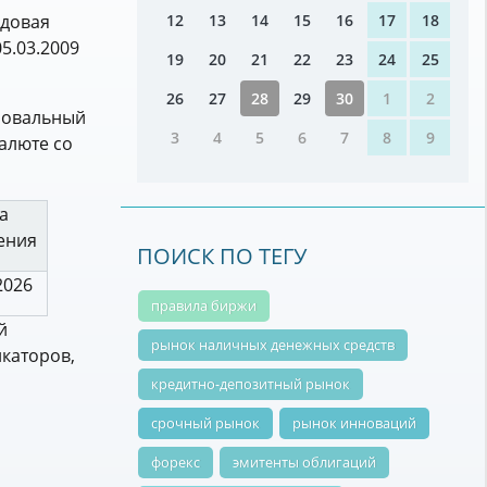
12
13
14
15
16
17
18
ндовая
5.03.2009
19
20
21
22
23
24
25
26
27
28
29
30
1
2
ировальный
3
4
5
6
7
8
9
алюте со
а
ения
ПОИСК ПО ТЕГУ
2026
правила биржи
й
рынок наличных денежных средств
икаторов,
кредитно-депозитный рынок
срочный рынок
рынок инноваций
форекс
эмитенты облигаций