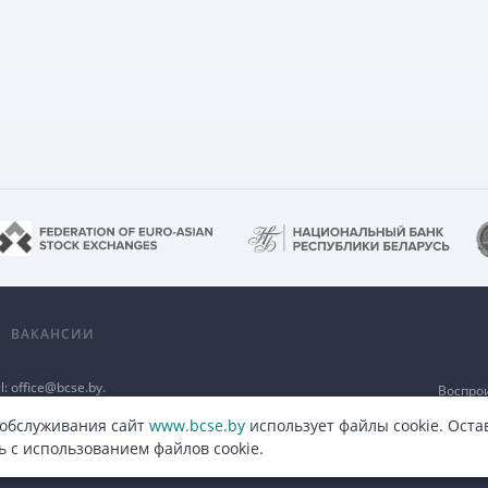
А
ВАКАНСИИ
l:
office@bcse.by
.
Воспро
а
разме
п
 обслуживания сайт
www.bcse.by
использует файлы cookie. Оста
ь с использованием файлов cookie.