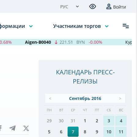
Войти
нформации
Участникам торгов
68%
Aigen-B0040
221.51
BYN
-0.00%
Курсы в
КАЛЕНДАРЬ ПРЕСС-
РЕЛИЗЫ
<
Сентябрь 2016
>
ПН
ВТ
СР
ЧТ
ПТ
СБ
ВС
29
30
31
1
2
3
4
5
6
7
8
9
10
11