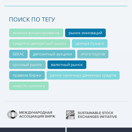
ПОИСК ПО ТЕГУ
зеленое финансирование
рынок инноваций
кредитно-депозитный рынок
ценные бумаги
БЕКАС
депозитный аукцион
итоги торгов
срочный рынок
валютный рынок
правила биржи
рынок наличных денежных средств
новости листинга