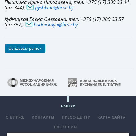
Пышкина Ирина Николаевна, тел. +375 (17) 309 33 44
(вн. 344),
pyshkina@bcse.by
Худницкая Елена Олеговна, тел. +375 (17) 309 33 57
(вн.357),
hudnickaya@bcse.by
фондовый рынок
НАВЕРХ
О БИРЖЕ
КОНТАКТЫ
ПРЕСС-ЦЕНТР
КАРТА САЙТА
ВАКАНСИИ