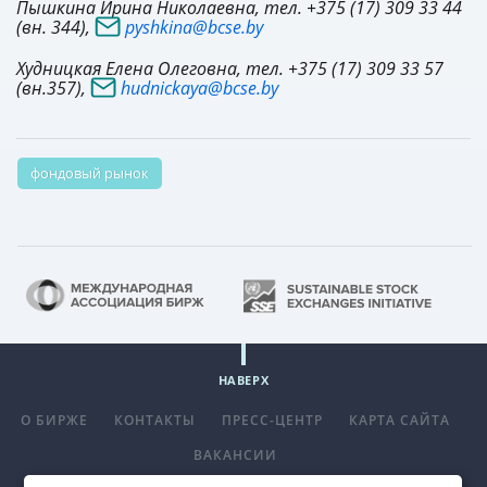
Пышкина Ирина Николаевна, тел. +375 (17) 309 33 44
(вн. 344),
pyshkina@bcse.by
Худницкая Елена Олеговна, тел. +375 (17) 309 33 57
(вн.357),
hudnickaya@bcse.by
фондовый рынок
НАВЕРХ
О БИРЖЕ
КОНТАКТЫ
ПРЕСС-ЦЕНТР
КАРТА САЙТА
ВАКАНСИИ