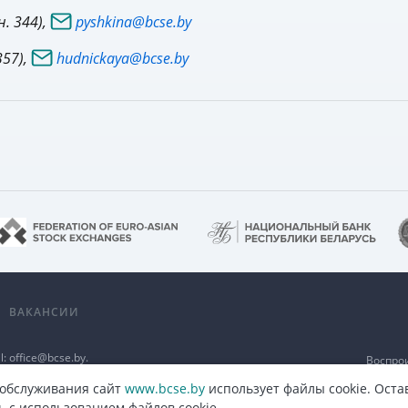
. 344),
pyshkina@bcse.by
357),
hudnickaya@bcse.by
А
ВАКАНСИИ
l:
office@bcse.by
.
Воспро
а
разме
п
 обслуживания сайт
www.bcse.by
использует файлы cookie. Оста
ь с использованием файлов cookie.