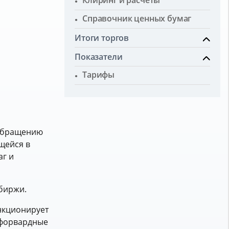
Клиринг и расчеты
Справочник ценных бумаг
Итоги торгов
Показатели
Тарифы
 обращению
щейся в
аг и
биржи.
нкционирует
«форвардные