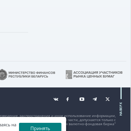
НАВЕРХ
изведение, распространение и иное использование информации,
щенной на данном веб-сайте или его части, допускается только с
исьменного согласия ОАО "Белорусская валютно-фондовая биржа"
ваясь на
Принять