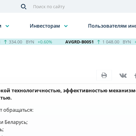
м
Инвесторам
Пользователям и
334.00
BYN
+0.60%
AVGRD-B0051
1 048.00
BYN
+0.
окой технологичностью, эффективностью механизм
тью.
т обращаться:
и Беларусь;
ь;