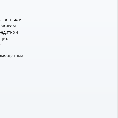
бластных и
 банком
редитной
ицита
г.
размещенных
а