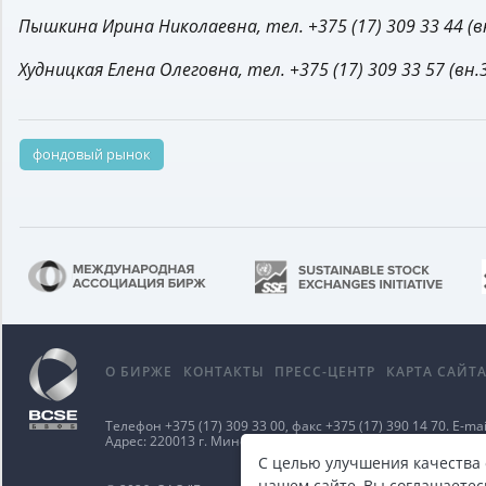
Пышкина Ирина Николаевна, тел. +375 (17) 309 33 44 (вн
Худницкая Елена Олеговна, тел. +375 (17) 309 33 57 (вн.
фондовый рынок
О БИРЖЕ
КОНТАКТЫ
ПРЕСС-ЦЕНТР
КАРТА САЙТ
Телефон
+375 (17) 309 33 00
, факс
+375 (17) 390 14 70
. E-mai
Адрес: 220013 г. Минск ул. Сурганова д. 48а.
Карта проезд
С целью улучшения качества
нашем сайте, Вы соглашаетес