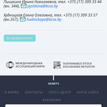
Пышкина Ирина Николаевна, тел. +375 (17) 309 33 44
(вн. 344),
pyshkina@bcse.by
Худницкая Елена Олеговна, тел. +375 (17) 309 33 57
(вн.357),
hudnickaya@bcse.by
фондовый рынок
НАВЕРХ
О БИРЖЕ
КОНТАКТЫ
ПРЕСС-ЦЕНТР
КАРТА САЙТА
ВАКАНСИИ