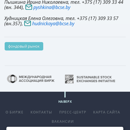
Пышкина Ирина Николаевна, тел. +375 (17) 309 33 44
(вн. 344),
pyshkina@bcse.by
Худницкая Елена Олеговна, тел. +375 (17) 309 33 57
(вн.357),
hudnickaya@bcse.by
фондовый рынок
НАВЕРХ
О БИРЖЕ
КОНТАКТЫ
ПРЕСС-ЦЕНТР
КАРТА САЙТА
ВАКАНСИИ