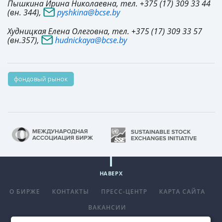
Пышкина Ирина Николаевна, тел. +375 (17) 309 33 44
(вн. 344),
pyshkina@bcse.by
Худницкая Елена Олеговна, тел. +375 (17) 309 33 57
(вн.357),
hudnickaya@bcse.by
фондовый рынок
НАВЕРХ
О БИРЖЕ
КОНТАКТЫ
ПРЕСС-ЦЕНТР
КАРТА САЙТА
ВАКАНСИИ