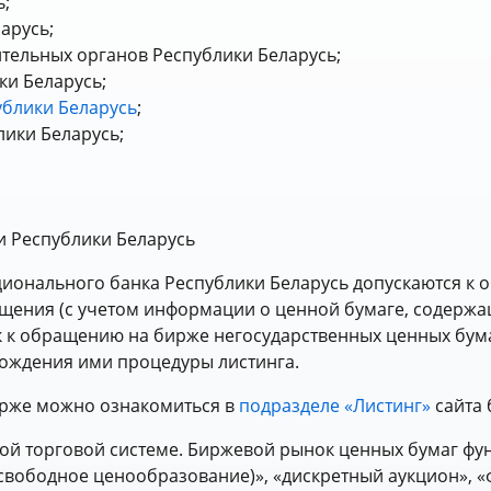
ь;
арусь;
тельных органов Республики Беларусь;
и Беларусь;
ублики Беларусь
;
лики Беларусь;
и Республики Беларусь
ционального банка Республики Беларусь допускаются к
щения (с учетом информации о ценной бумаге, содержа
к к обращению на бирже негосударственных ценных бум
ождения ими процедуры листинга.
ирже можно ознакомиться в
подразделе «Листинг»
сайта 
ой торговой системе. Биржевой рынок ценных бумаг фу
свободное ценообразование)», «дискретный аукцион», 