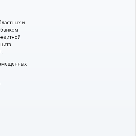
бластных и
 банком
редитной
ицита
г.
размещенных
а