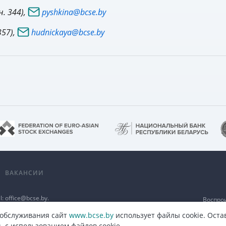
. 344),
pyshkina@bcse.by
357),
hudnickaya@bcse.by
А
ВАКАНСИИ
l:
office@bcse.by
.
Воспро
а
разме
п
 обслуживания сайт
www.bcse.by
использует файлы cookie. Оста
ь с использованием файлов cookie.