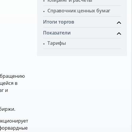
Клиринг и расчеты
Справочник ценных бумаг
Итоги торгов
Показатели
Тарифы
 обращению
щейся в
аг и
биржи.
нкционирует
«форвардные