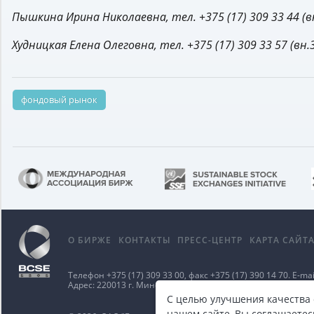
Пышкина Ирина Николаевна, тел. +375 (17) 309 33 44 (вн
Худницкая Елена Олеговна, тел. +375 (17) 309 33 57 (вн.
фондовый рынок
О БИРЖЕ
КОНТАКТЫ
ПРЕСС-ЦЕНТР
КАРТА САЙТ
Телефон
+375 (17) 309 33 00
, факс
+375 (17) 390 14 70
. E-mai
Адрес: 220013 г. Минск ул. Сурганова д. 48а.
Карта проезд
С целью улучшения качества
нашем сайте, Вы соглашаетес