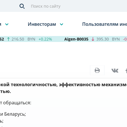
м
Инвесторам
Пользователям и
216.50
BYN
+0.22%
Aigen-B0035
395.30
BYN
-0.6
окой технологичностью, эффективностью механизм
тью.
т обращаться:
и Беларусь;
ь;