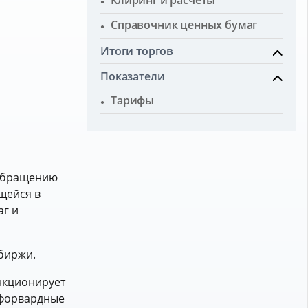
Клиринг и расчеты
Справочник ценных бумаг
Итоги торгов
Показатели
Тарифы
 обращению
щейся в
аг и
биржи.
нкционирует
«форвардные