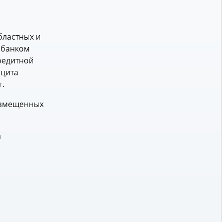
бластных и
 банком
редитной
ицита
г.
размещенных
а