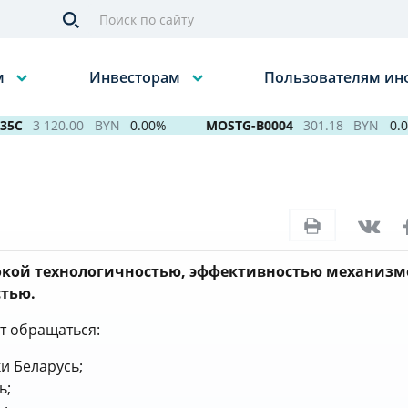
м
Инвесторам
Пользователям и
C
3 120.00
BYN
0.00%
MOSTG-B0004
301.18
BYN
0.00%
окой технологичностью, эффективностью механизм
тью.
т обращаться:
и Беларусь;
ь;