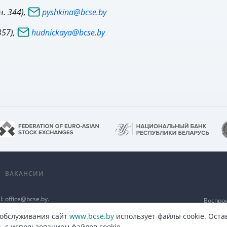
. 344),
pyshkina@bcse.by
357),
hudnickaya@bcse.by
А
ВАКАНСИИ
l:
office@bcse.by
.
Воспро
а
разме
п
 обслуживания сайт
www.bcse.by
использует файлы cookie. Оста
ь с использованием файлов cookie.