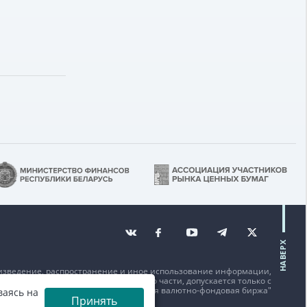
НАВЕРХ
изведение, распространение и иное использование информации,
щенной на данном веб-сайте или его части, допускается только с
исьменного согласия ОАО "Белорусская валютно-фондовая биржа"
ваясь на
Принять