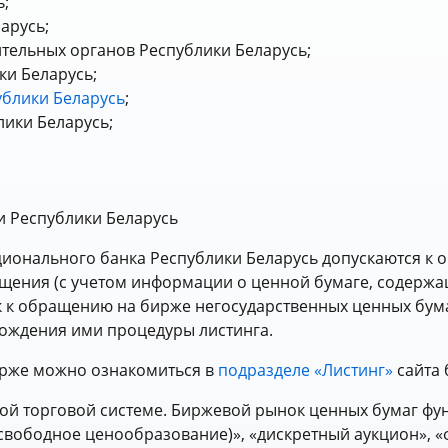
ь;
арусь;
тельных органов Республики Беларусь;
и Беларусь;
ублики Беларусь
;
лики Беларусь;
и Республики Беларусь
ционального банка Республики Беларусь допускаются к
щения (с учетом информации о ценной бумаге, содержа
к к обращению на бирже негосударственных ценных бум
ождения ими процедуры листинга.
ирже можно ознакомиться в
подразделе «Листинг»
сайта 
ой торговой системе. Биржевой рынок ценных бумаг фу
свободное ценообразование)», «дискретный аукцион», 