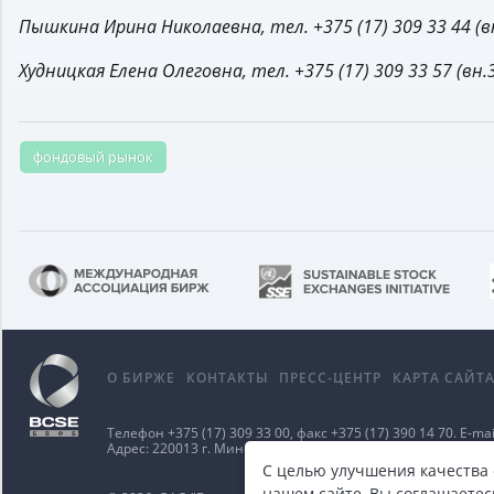
Пышкина Ирина Николаевна, тел. +375 (17) 309 33 44 (вн
Худницкая Елена Олеговна, тел. +375 (17) 309 33 57 (вн.
фондовый рынок
О БИРЖЕ
КОНТАКТЫ
ПРЕСС-ЦЕНТР
КАРТА САЙТ
Телефон
+375 (17) 309 33 00
, факс
+375 (17) 390 14 70
. E-mai
Адрес: 220013 г. Минск ул. Сурганова д. 48а.
Карта проезд
С целью улучшения качества
нашем сайте, Вы соглашаетес