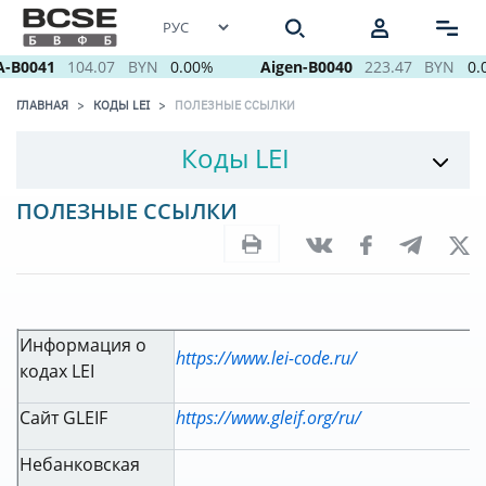
-B0041
104.07
BYN
0.00%
Aigen-B0040
223.47
BYN
0.
ГЛАВНАЯ
КОДЫ LEI
ПОЛЕЗНЫЕ ССЫЛКИ
Коды LEI
ПОЛЕЗНЫЕ ССЫЛКИ
Информация о
https
://
www
.
lei
-
code
.
ru
/
кодах LEI
Сайт GLEIF
https://www.gleif.org/ru/
Небанковская