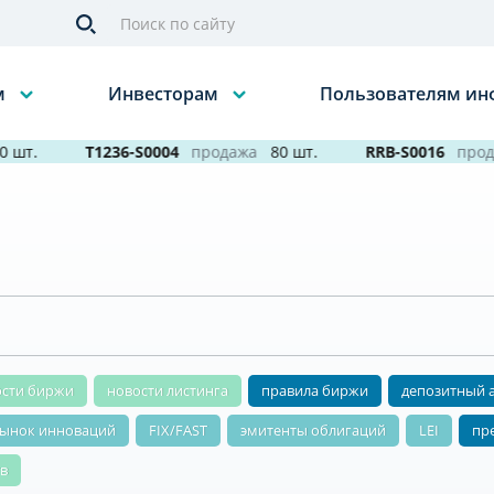
м
Инвесторам
Пользователям и
шт.
T1236-S0004
продажа
80 шт.
RRB-S0016
прода
ости биржи
новости листинга
правила биржи
депозитный 
ынок инноваций
FIX/FAST
эмитенты облигаций
LEI
пр
в