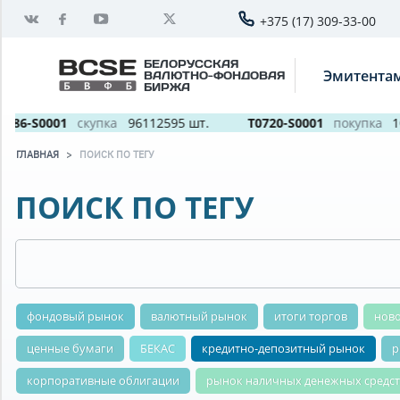
+375 (17) 309-33-00
БЕЛОРУССКАЯ
Эмитента
ВАЛЮТНО-ФОНДОВАЯ
БИРЖА
886-S0001
скупка
96112595 шт.
T0720-S0001
покупка
10 
ГЛАВНАЯ
ПОИСК ПО ТЕГУ
ПОИСК ПО ТЕГУ
фондовый рынок
валютный рынок
итоги торгов
нов
ценные бумаги
БЕКАС
кредитно-депозитный рынок
р
корпоративные облигации
рынок наличных денежных средст