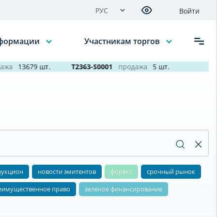
Войти
нформации
Участникам торгов
жа
13679 шт.
T2363-S0001
продажа
5 шт.
аукцион
новости эмитентов
форекс
срочный рынок
еимущественное право
зеленое финансирование